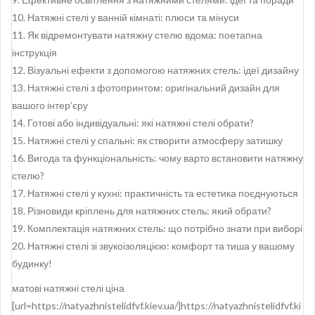
10. Натяжні стелі у ванній кімнаті: плюси та мінуси
11. Як відремонтувати натяжну стелю вдома: поетапна
інструкція
12. Візуальні ефекти з допомогою натяжних стель: ідеї дизайну
13. Натяжні стелі з фотопринтом: оригінальний дизайн для
вашого інтер’єру
14. Готові або індивідуальні: які натяжні стелі обрати?
15. Натяжні стелі у спальні: як створити атмосферу затишку
16. Вигода та функціональність: чому варто встановити натяжну
стелю?
17. Натяжні стелі у кухні: практичність та естетика поєднуються
18. Різновиди кріплень для натяжних стель: який обрати?
19. Комплектація натяжних стель: що потрібно знати при виборі
20. Натяжні стелі зі звукоізоляцією: комфорт та тиша у вашому
будинку!
матові натяжні стелі ціна
[url=https://natyazhnistelidfvf.kiev.ua/]https://natyazhnistelidfvf.ki