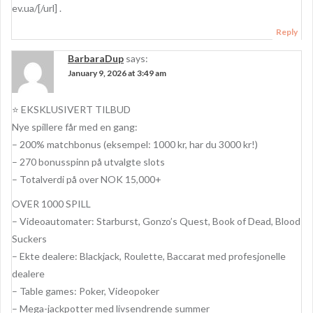
ev.ua/[/url] .
Reply
BarbaraDup
says:
January 9, 2026 at 3:49 am
⭐ EKSKLUSIVERT TILBUD
Nye spillere får med en gang:
– 200% matchbonus (eksempel: 1000 kr, har du 3000 kr!)
– 270 bonusspinn på utvalgte slots
– Totalverdi på over NOK 15,000+
OVER 1000 SPILL
– Videoautomater: Starburst, Gonzo’s Quest, Book of Dead, Blood
Suckers
– Ekte dealere: Blackjack, Roulette, Baccarat med profesjonelle
dealere
– Table games: Poker, Videopoker
– Mega-jackpotter med livsendrende summer