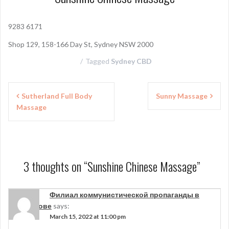
9283 6171
Shop 129, 158-166 Day St, Sydney NSW 2000
Tagged
Sydney CBD
P
Sutherland Full Body
Sunny Massage
Massage
o
s
t
n
3 thoughts on “
Sunshine Chinese Massage
”
a
Филиал коммунистической пропаганды в
v
Ченстохове
says:
i
March 15, 2022 at 11:00 pm