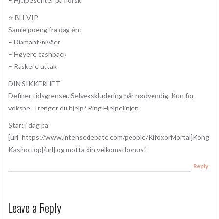
– Hjelpesenter på norsk
⭐ BLI VIP
Samle poeng fra dag én:
– Diamant-nivåer
– Høyere cashback
– Raskere uttak
DIN SIKKERHET
Definer tidsgrenser. Selvekskludering når nødvendig. Kun for
voksne. Trenger du hjelp? Ring Hjelpelinjen.
Start i dag på
[url=https://www.intensedebate.com/people/KifoxorMortal]Kong
Kasino.top[/url] og motta din velkomstbonus!
Reply
Leave a Reply