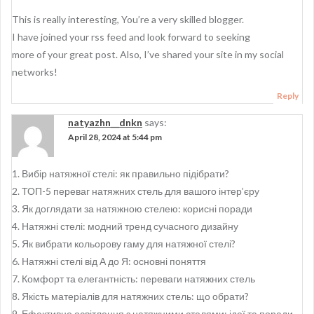
g
This is really interesting, You’re a very skilled blogger.
a
I have joined your rss feed and look forward to seeking
t
more of your great post. Also, I’ve shared your site in my social
i
networks!
o
Reply
n
natyazhn__dnkn
says:
April 28, 2024 at 5:44 pm
1. Вибір натяжної стелі: як правильно підібрати?
2. ТОП-5 переваг натяжних стель для вашого інтер’єру
3. Як доглядати за натяжною стелею: корисні поради
4. Натяжні стелі: модний тренд сучасного дизайну
5. Як вибрати кольорову гаму для натяжної стелі?
6. Натяжні стелі від А до Я: основні поняття
7. Комфорт та елегантність: переваги натяжних стель
8. Якість матеріалів для натяжних стель: що обрати?
9. Ефективне освітлення з натяжними стелями: ідеї та поради