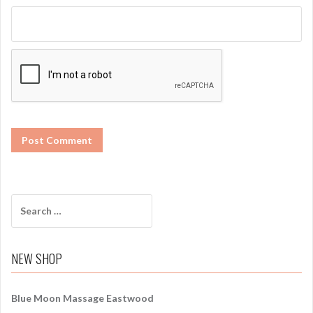
S
e
a
r
NEW SHOP
c
h
f
Blue Moon Massage Eastwood
o