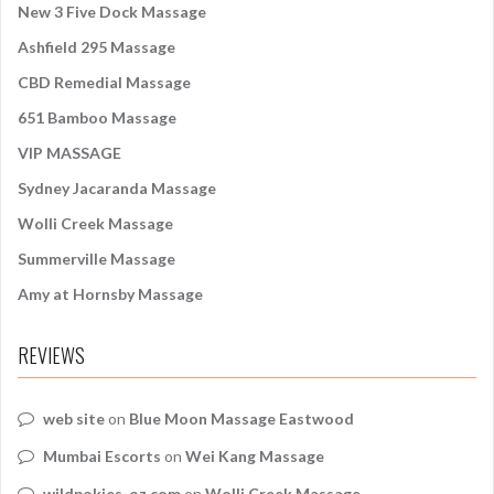
New 3 Five Dock Massage
r
:
Ashfield 295 Massage
CBD Remedial Massage
651 Bamboo Massage
VIP MASSAGE
Sydney Jacaranda Massage
Wolli Creek Massage
Summerville Massage
Amy at Hornsby Massage
REVIEWS
web site
on
Blue Moon Massage Eastwood
Mumbai Escorts
on
Wei Kang Massage
wildpokies-oz.com
on
Wolli Creek Massage